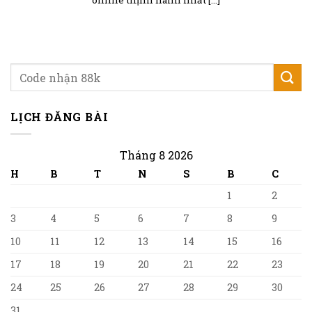
LỊCH ĐĂNG BÀI
Tháng 8 2026
H
B
T
N
S
B
C
1
2
3
4
5
6
7
8
9
10
11
12
13
14
15
16
17
18
19
20
21
22
23
24
25
26
27
28
29
30
31