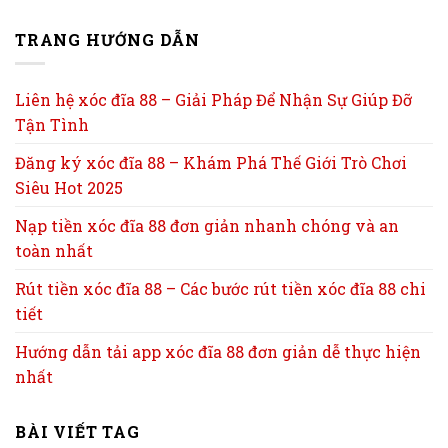
TRANG HƯỚNG DẪN
Liên hệ xóc đĩa 88 – Giải Pháp Để Nhận Sự Giúp Đỡ
Tận Tình
Đăng ký xóc đĩa 88 – Khám Phá Thế Giới Trò Chơi
Siêu Hot 2025
Nạp tiền xóc đĩa 88 đơn giản nhanh chóng và an
toàn nhất
Rút tiền xóc đĩa 88 – Các bước rút tiền xóc đĩa 88 chi
tiết
Hướng dẫn tải app xóc đĩa 88 đơn giản dễ thực hiện
nhất
BÀI VIẾT TAG