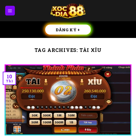
Skip
to
content
ĐĂNG KÝ +
TAG ARCHIVES:
TÀI XỈU
10
Th1