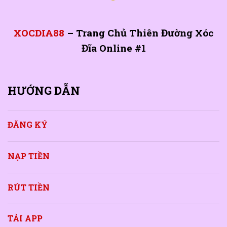
XOCDIA88
– Trang Chủ Thiên Đường Xóc
Đĩa Online #1
HƯỚNG DẪN
ĐĂNG KÝ
NẠP TIỀN
RÚT TIỀN
TẢI APP