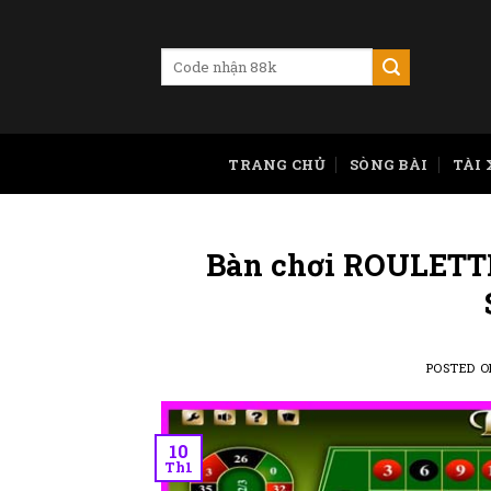
Skip
to
content
TRANG CHỦ
SÒNG BÀI
TÀI 
Bàn chơi ROULETT
POSTED 
10
Th1