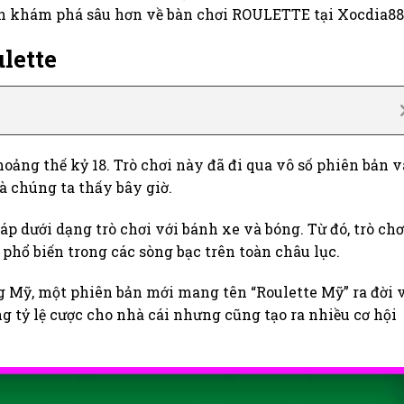
ình khám phá sâu hơn về bàn chơi ROULETTE tại Xocdia88
ulette
oảng thế kỷ 18. Trò chơi này đã đi qua vô số phiên bản v
mà chúng ta thấy bây giờ.
áp dưới dạng trò chơi với bánh xe và bóng. Từ đó, trò chơ
phổ biến trong các sòng bạc trên toàn châu lục.
g Mỹ, một phiên bản mới mang tên “Roulette Mỹ” ra đời 
g tỷ lệ cược cho nhà cái nhưng cũng tạo ra nhiều cơ hội