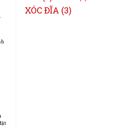
XÓC ĐĨA
(3)
.
nh
à
đặt